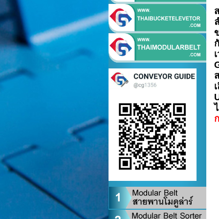
ส
ล
ข
ก
เ
ส
เ
ไ
ก