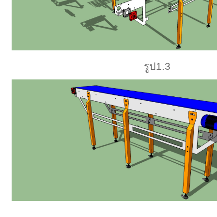
รูป1.3