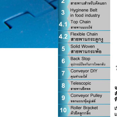
จ
ล
ท
เ
เ