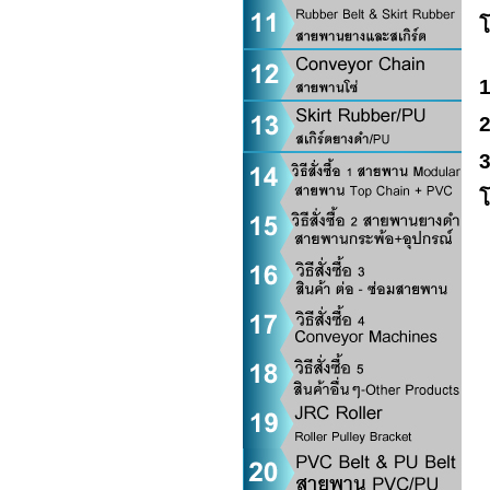
โ
1
2
3
โ
1
2
3
4
5
6
7
8