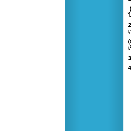
(
ไ
2
เ
(
เ
3
4