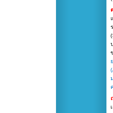
แ
ร
ม
ค