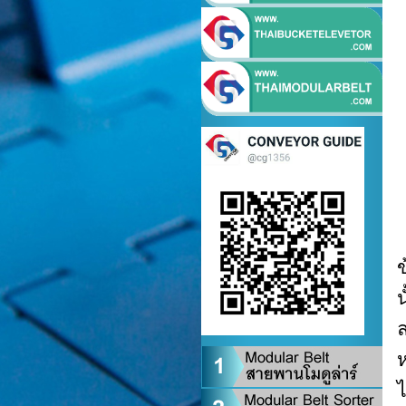
น
ห
ไ