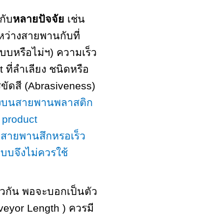
กับ
หลายปัจจัย
เช่น
ะหว่างสายพานกับที่
ระบบหรือไม่ฯ) ความเร็ว
ct
ที่ลำเลียง ชนิดหรือ
ขัดสี
(Abrasiveness)
ิ่งบนสายพานพลาสติก
ง
product
้าสายพานสึกหรอเร็ว
แบบจึงไม่ควรใช้
ล้วกัน พอจะบอกเป็นตัว
veyor Length )
ควรมี