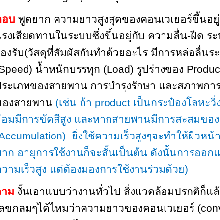
ตอบ
พูดยาก ความยาวสูงสุดของคอนเวเยอร์ขึ้นอยู่
รงเสียดทานในระบบซึ่งขึ้นอยู่กับ ความลื่น-ฝืด ร
องรับ
(
วัสดุที่สัมผัสกันทำด้วยอะไร มีการหล่อลื่น
(Speed)
น้ำหนักบรรทุก
(Load)
รูปร่างของ
Produ
ประเภทของสายพาน การบำรุงรักษา และสภาพการ
ของสายพาน
(เช่น ถ้า
product
เป็นกระป๋องโลหะว
ย่อมมีการขัดสีสูง และหากสายพานมีการสะสมขอ
(Accumulation)
ยิ่งใช้ความเร็วสูงๆจะทำให้ผิวหน
าก อายุการใช้งานก็จะสั้นเป็นต้น ดังนั้นการออก
วามเร็วสูง แต่ต้องมองการใช้งานร่วมด้วย)
ถาม
งั้นเอาแบบว่างานทั่วไป สิ่งแวดล้อมปรกติก็แ
เลขกลมๆได้ไหมว่า
ความยาวของคอนเวเยอร์
(con