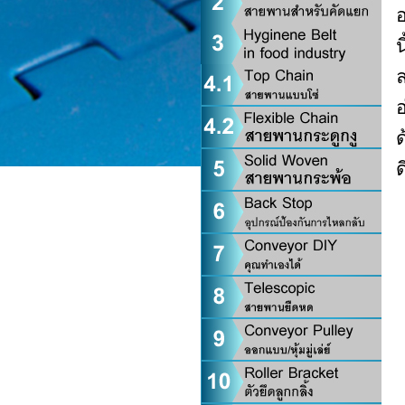
อ
น
ล
ด
ด