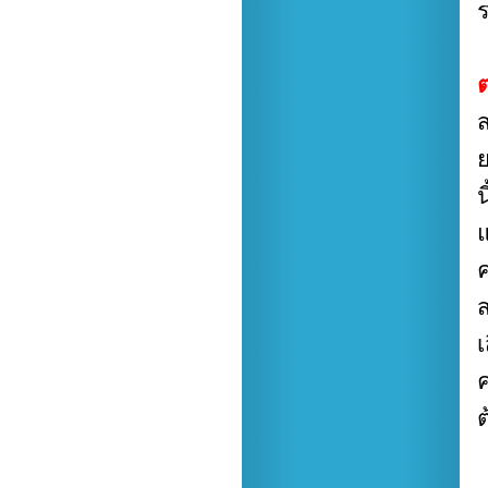
น
ค
ส
เ
ค