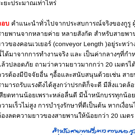
ระยะประมาณเท่าไหร่
ตอบ
คำแนะนำทั่วไปจากประสบการณ์จริงของกูรู ผู
สายพานจากหลายค่าย หลายสังกัด สำหรับสายพาน
ยาวของคอนเวเยอร์
(conveyor Length )
อยู่ระหว่า
ี้ได้มาจากการทำงานจริง และ เป็นค่ากลางๆที่กำห
แล้วปลอดภัย ถามว่าความยาวมากกว่า
20
เมตรได
วรต้องมีปัจจัยอื่น ๆอื้อและสนับสนุนด้วยเช่น สายพ
ามารถรับแรงดึงได้สูงกว่าปรกติก็จะดี มีสิ่งแวดล้
สียดทานน้อยเพราะหล่อลื่นดี มีน้ำหนักบรรทุกน้อย 
วามเร็วไม่สูง การบำรุงรักษาที่ดีเป็นต้น
หากเงื่อน
ต้องลดความยาวของสายพานให้น้อยกว่า 20 เมตร 