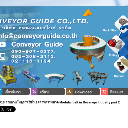
P16.สายพานโมดูล่าที่ใช้ในอุตสาหกรรมขวด Modular belt in Beverage Industry part 2