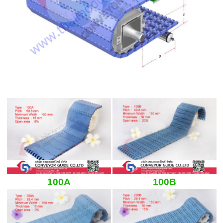
100A
100B