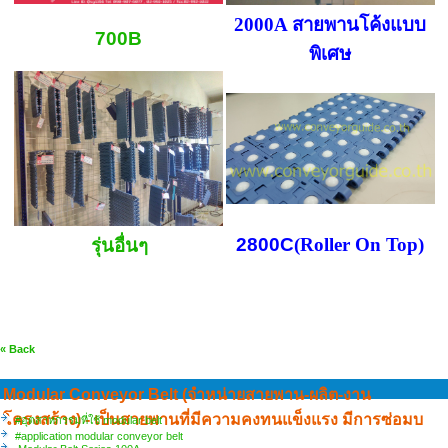
2000A สายพานโค้งแบบ
700B
พิเศษ
2800C
(Roller On Top)
รุ่นอื่นๆ
« Back
Modular Conveyor Belt (จำหน่ายสายพาน-ผลิต-งาน
โครงสร้าง) - เป็นสายพานที่มีความคงทนแข็งแรง มีการซ่อมบ
#อุตสาหกรรมที่ใช้ modular belt
#application modular conveyor belt