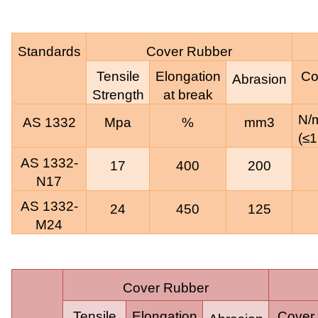
Standards
Cover Rubber
Tensile
Elongation
Co
Abrasion
Strength
at break
N
AS 1332
Mpa
%
mm3
(≤
1
AS 1332-
17
400
200
N17
AS 1332-
24
450
125
M24
Cover Rubber
Tensile
Elongation
Cover 