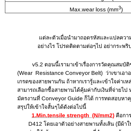
3
Max.wear loss (mm
)
แต่ละตัวเมื่อนำมาถอดรหัสและแปลความ
อย่างไร โปรดติดตามต่อๆไป อย่ากระพริ
v
5.2 ตอนนี้เรามาเข้าเรื่องการวัดคุณสมบ
(
Wear Resistance Conveyor Belt)
ว่าเขาเอา
เกรดของสายพานกัน ถ้าหากเรารู้และเข้าใจค่าเหล่านี
สามารถเลือกซื้อสายพานได้คุ้มค่ากับเงินที่จ่ายไป
มัครงานที่
Conveyor Guide
ก็ได้ การทดสอบหา
สรุปให้เข้าใจสั้นๆได้ดังต่อไปนี้
1.Min.tensile strength (N/mm2
)
คือก
D412
โดยเอาตัวอย่างสายพานทั้งเส้น (มีผ้าใ