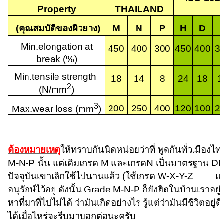
Property
THAILAND
(
คุณสมบัติของผิวยาง
)
M
N
P
H
D
Min.elongation at
450
400
300
450
400
3
break (%)
Min.tensile strength
18
14
8
24
18
2
(N/mm
)
3
200
250
400
120
100
2
Max.wear loss (mm
)
ต้องหมายเหตุ
ให้ทราบกันนิดหน่อยว่าที่ พูดกันทั่วเมือ
M-N-P
นั้น แต่เดิมเกรด
M
และเกรด
N
เป็นมาตรฐาน
D
ปัจจุบันเขาเลิกใช้ไปนานแล้ว (ใช้เกรด
W-X-Y-Z
แทน)
อนุรักษ์ไว้อยู่ ดังนั้น
Grade M-N-P
ก็ยังฮิตในบ้านเราอย
หาที่มาที่ไปไม่ได้ ว่ามันเกิดอย่างไร รู้แต่ว่ามันมีชีวิตอยู
ได้เมื่อไหร่จะรีบมาบอกต่อนะครับ