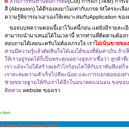
ดี
ส่วนการทนทานต่อการตัด
(
Cut)
การฉีก (
Tear)
การเจ
สี (
Abrasion)
ได้ดีรองลงมาไม่เท่ากับเกรด
M
ใครจะเลือ
ความรู้พิจารณาเอาเองให้เหมาะสมกับ
Application
ของต
ขอจบบทความตอนนี้เอาไว้แค่นี้ก่อน แต่ยังมีรายละเอี
สามารถนำมาเสนอได้ในเวลานี้ หากท่านที่ติดตามต้องการ
สอบถามได้เลยนะครับไม่ต้องเกรงใจ เรา
ไม่เน้นขายขอ
ท่านมีความรู้แล้วตัดสินใจได้เองได้ของที่คุ้มค่าเงิน ถ้า
ให้เราอยู่รอดได้ก็เป็นพระคุณอย่างสูงเราเชื่อว่า ลูกค้าที
เรา แม้จะไม่ได้สร้างผลกำไรก้อนโตให้กับเราทันทีแต่ก็จ
เราสะสมความสำเร็จไปทีละน้อย และการบอกต่อของท่า
ช่วยขยายฐานให้กับเราได้อีกในอนาคตแน่นอน ขอขอบคุ
ติดตาม
website
ของเรา
« Back
Rubber Belt สายพานยางดำ