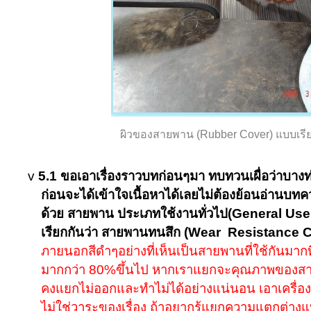
ผิวของสายพาน (
Rubber Cover)
แบบเรี
v
5.1 ขอเอาเรื่องราวบทก่อนๆมา ทบทวนเผื่อว่าบาง
ก่อนจะได้เข้าใจเนื้อหาได้เลยไม่ต้องย้อนอ่านบทคว
ด้วย สายพาน ประเภทใช้งานทั่วไป
(General Use
เรียกกันว่า สายพานทนสึก
(Wear Resistance C
ภายนอกสีดำๆอย่างที่เห็นเป็นสายพานที่ใช้กันมา
มากกว่า 80
%
ขึ้นไป หากเราแยกจะคุณภาพของสาย
คงแยกไม่ออกและทำไม่ได้อย่างแน่นอน เอาเครื่อง
ไม่ใช่วาระของเรื่อง ถ้าอยากรู้แยกความแตกต่างแ