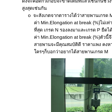
ดึงจะคอดกิ่วเกือบจะขาดเต็มทีแล้วเช่นกันช่วงน
สูงสุดเช่นกัน
o
จะสังเกตจากตารางได้ว่าสายพานเกรด
M
ค่า
Min.Elongation at break (%)
ไม่เท
ที่สุด เกรด
N
รองลงมาและเกรด
P
ยืดได
ค่า
Min.Elongation at break (%)
ตัวนี้
สายพานจะมีคุณสมบัติดี ราคาแพง คงหา
ใครๆก็บอกว่าอยากได้สายพานเกรด
M