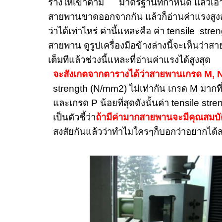
ร่างให้เข้าตาม มาตรฐานที่กำหนด แล้วเอาเ
สายพานขาดออกจากกัน แล้วก็อ่านค่าแรงสู
ว่าได้เท่าไหร่ ค่านี้แหละคือ ค่า
tensile stre
สายพาน ดูรูปเครื่องมือข้างล่างนี้จะเห็นว่
เต็มทีแล้วช่วงนี้แหละที่อ่านค่าแรงได้สูงสุด
จะสังเกตจากตารางได้ว่าสายพานเกรด
M, 
strength (N/mm
2) ไม่เท่ากัน เกรด
M
มากที
และเกรด
P
น้อยที่สุดดังนั้นค่า
tensile str
เป็นตัวชี้ว่า
ถ้ามีค่ามากสายพานจะมีคุณสมบัต
สงสัยกันแล้วว่าทำไมใครๆก็บอกว่าอยากได