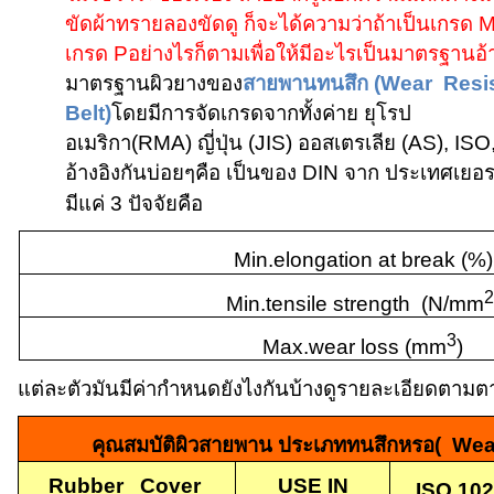
ขัดผ้าทรายลองขัดดู ก็จะได้ความว่าถ้าเป็นเกรด
เกรด
P
อย่างไรก็ตามเพื่อให้มีอะไรเป็นมาตรฐานอ้า
มาตรฐานผิวยางของ
สายพานทนสึก
(Wear Resi
Belt)
โดยมีการจัดเกรดจากทั้งค่าย ยุโรป
อเมริกา
(RMA)
ญี่ปุ่น
(JIS)
ออสเตรเลีย
(AS), ISO
อ้างอิงกันบ่อยๆคือ เป็นของ
DIN
จาก ประเทศเยอร
มีแค่ 3 ปัจจัยคือ
Min.elongation at break (%)
2
Min.tensile strength (N/mm
3
Max.wear loss (mm
)
แต่ละตัวมันมีค่ากำหนดยังไงกันบ้างดูรายละเอียดตามตา
คุณสมบัติผิวสายพาน ประเภททนสึกหรอ
( Wea
Rubber Cover
USE IN
ISO 102