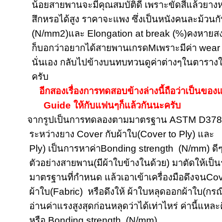
น้อยสายพานจะมีคุณสมบัติดี เพราะขัดสีแล้วยา
สึกหรอได้สูง ราคาจะแพง ซึ่งเป็นหนังคนละม้วนกั
(N/mm
2)และ
Elongation at break (%)
คงหายสง
ก็บอกว่าอยากได้สายพานเกรด
M
เพราะมีค่า
wear
นั่นเอง กลับไปข้างบนทบทวนดูค่าต่างๆในตารางใ
ครับ
อีกสองเรื่องการทดสอบข้างล่างนี้ถือว่าเป็นข
Guide
ให้กับแฟนๆก็แล้วกันนะครับ
จากรูปเป็นการทดลองตามมาตรฐาน
ASTM D37
ระหว่างยาง
Cover
กับผ้าใบ
(Cover to Ply)
และ
Ply)
เป็นการหาค่า
Bonding strength (N/mm)
ดี
ตัวอย่างสายพาน(มีผ้าใบข้างในด้วย) มาตัดให้เป็น
มาตรฐานที่กำหนด แล้วเอาเข้าเครื่องมือดึงจน
Cov
ผ้าใบ(
Fabric)
หรือดึงให้ ผ้าใบหลุดออกผ้าใบ(กรณี
อ่านค่าแรงสูงสุดก่อนหลุดว่าได้เท่าไหร่ ค่านี้แหล
หรือ
Bonding strength (N/mm)