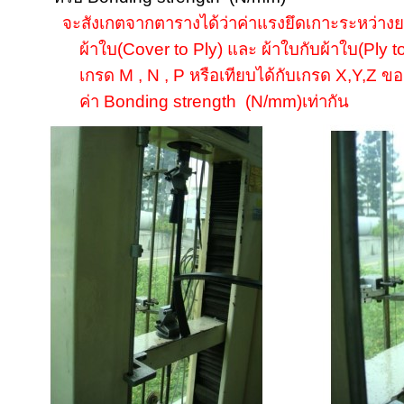
จะสังเกตจากตารางได้ว่าค่าแรงยึดเกาะระหว่าง
ผ้าใบ(
Cover to Ply)
และ ผ้าใบกับผ้าใบ(
Ply t
เกรด
M , N , P
หรือเทียบได้กับเกรด
X,Y,Z
ขอ
ค่า
Bonding strength (N/mm)
เท่ากัน