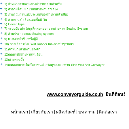
1) จำหน่ายสายพานยางดำรายย่อยแล้วครับ
2) คำถามโดนๆเกี่ยวกับสายพานลำเลียง
3) ภาพรวมการแบ่งประเภทของสายพานลำเลียง
4) สายพานลำเลียงแบบชั้นผ้าใบ
5) Cover Type
7) ระบบป้องกันวัสดุเล็ดลอดออกจากสายพาน Sealing System
8) ส่วนประกอบของ Sealing system
9) ยางSkirtตัวร้ายหรือผู้ดี
10) การเลือกชนิด Skirt Rubber และการบำรุงรักษา
11)จำหน่ายสายพานยางดำ
12)ถอดรหัสสายพานทนร้อน
13)สายพานบั้ง
14)ทดสอบการเพิ่มอัตราขนถ่ายวัสดุของสายพาน Side Wall Belt Conveyor
www.conveyorguide.co.th
ยินดีต้อนรับ
เร
หน้าแรก
|
เกี่ยวกับเรา
|
ผลิตภัณฑ์
|
บทความ
|
ติดต่อเรา