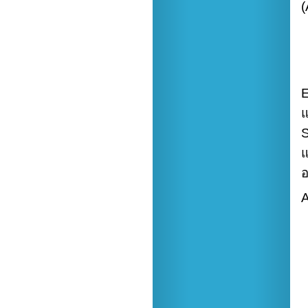
(
E
แ
S
แ
อ
A