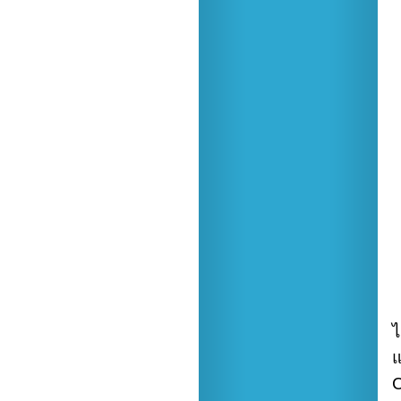
ไ
แ
C