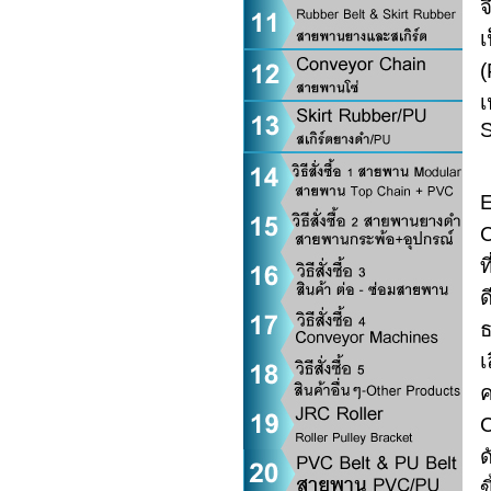
จ
เ
(
เ
S
ใ
E
C
ท
ด
ธ
เ
ค
C
ด
ข