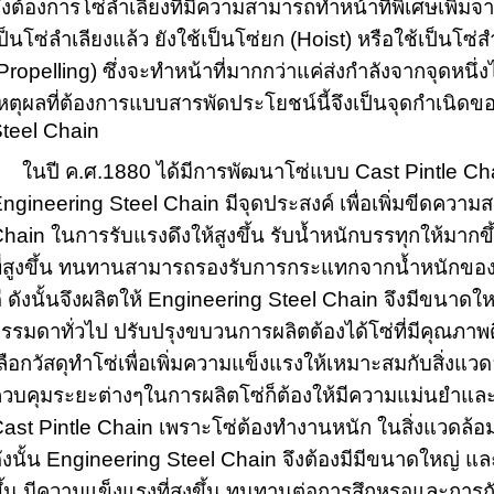
ึงต้องการโซ่ลำเลียงที่มีความสามารถทำหน้าที่พิเศษเพิ่มจ
ป็นโซ่ลำเลียงแล้ว ยังใช้เป็นโซ่ยก (Hoist) หรือใช้เป็นโซ่
Propelling) ซึ่งจะทำหน้าที่มากกว่าแค่ส่งกำลังจากจุดหนึ่งไป
หตุผลที่ต้องการแบบสารพัดประโยชน์นี้จึงเป็นจุดกำเนิด
teel Chain
นปี ค.ศ.1880 ได้มีการพัฒนาโซ่แบบ Cast Pintle Chain 
ngineering Steel Chain มีจุดประสงค์ เพื่อเพิ่มขีดควา
hain ในการรับแรงดึงให้สูงขึ้น รับน้ำหนักบรรทุกให้มากขึ
ี่สูงขึ้น ทนทานสามารถรองรับการกระแทกจากน้ำหนักของ
ี ดังนั้นจึงผลิตให้ Engineering Steel Chain จึงมีขนาดใหญ
รรมดาทั่วไป ปรับปรุงขบวนการผลิตต้องได้โซ่ที่มีคุณภาพด
ลือกวัสดุทำโซ่เพื่อเพิ่มความแข็งแรงให้เหมาะสมกับสิ่งแวด
วบคุมระยะต่างๆในการผลิตโซ่ก็ต้องให้มีความแม่นยำและแ
ast Pintle Chain เพราะโซ่ต้องทำงานหนัก ในสิ่งแวดล้อมท
ังนั้น Engineering Steel Chain จึงต้องมีมีขนาดใหญ่ แ
ึ้น มีความแข็งแรงที่สูงขึ้น ทนทานต่อการสึกหรอและการกั