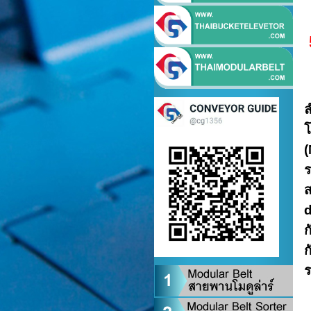
ล
โ
(
ร
ส
d
ก
ก
ร