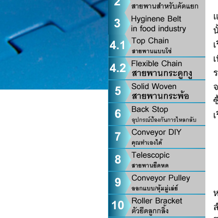
แ
น
เ
เ
ร
จ
ซ
เ
ห
ล