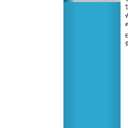
ใ
ต
E
น