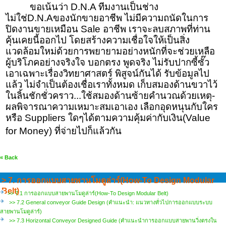
ขอเน้นว่า
D.N.A
ทีมงานเป็นช่าง
ไม่ใช่
D.N.A
ของนักขายอาชีพ ไม่มีความถนัดในการ
ปิดงานขายเหมือน
Sale
อาชีพ เราจะลบสภาพที่ท่าน
คุ้นเคยนี้ออกไป โดยสร้างความเชื่อใจให้เป็นสิ่ง
แวดล้อมใหม่ด้วยการพยายามอย่างหนักที่จะช่วยเหลือ
ผู้บริโภคอย่างจริงใจ บอกตรง พูดจริง ไม่รับปากซี้ซั๊ว
เอาเฉพาะเรื่องวิทยาศาสตร์ พิสูจน์กันได้ รับข้อมูลไป
แล้ว ไม่จำเป็นต้องเชื่อเราทั้งหมด เก็บสมองด้านขวาไว้
ในลิ้นชักชั่วคราว...ใช้สมองด้านซ้ายคำนวณด้วยเหตุ-
ผลพิจารณาความเหมาะสมเอาเอง เลือกอุดหนุนกับใคร
หรือ
Suppliers
ใดๆได้ตามความคุ้มค่ากับเงิน(
Value
for Money)
ที่จ่ายไปก็แล้วกัน
« Back
> 7. การออกแบบสายพานโมดูล่าร์(How-To Design Modular
Belt)
>> 7.1 การออกแบบสายพานโมดูล่าร์(How-To Design Modular Belt)
>> 7.2 General conveyor Guide Design (คำแนะนำ: แนวทางทั่วไปการออกแบบระบบ
สายพานโมดูล่าร์)
>> 7.3 Horizontal Conveyor Designed Guide (คำแนะนำการออกแบบสายพานวิ่งตรงใน