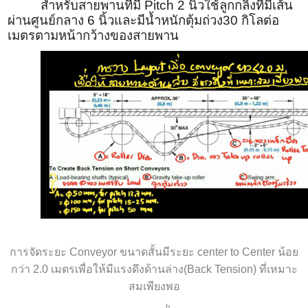
สำหรับสายพานที่มี
Pitch
2
นิ้วใช้ลูกกลิ้งที่มีเส้น
ผ่านศูนย์กลาง
6
นิ้วและมีน้ำหนักตุ้มถ่วง
30
กิโลต่อ
เมตรตามหน้ากว้างของสายพาน
การจัดระยะ
Conveyor
ขนาดสั้นมีระยะ
center to Center
น้อย
กว่า 2.0 เมตรเพื่อให้มีแรงดึงด้านล่าง
(Back Tension)
ที่เหมาะ
สมเพียงพอ
b